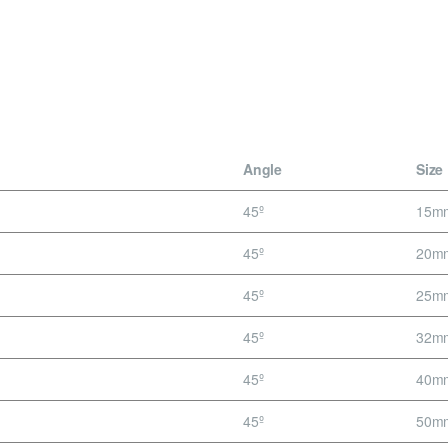
Angle
Size
45º
15m
45º
20m
45º
25m
45º
32m
45º
40m
45º
50m