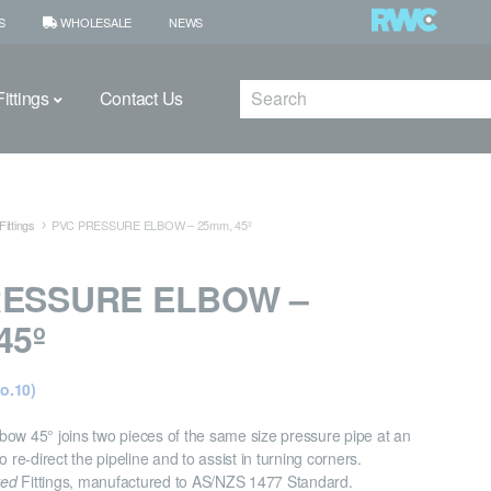
S
WHOLESALE
NEWS
Search
ittings
Contact Us
ittings
PVC PRESSURE ELBOW – 25mm, 45º
RESSURE ELBOW –
45º
o.10)
ow 45° joins two pieces of the same size pressure pipe at an
o re-direct the pipeline and to assist in turning corners.
ved
Fittings, manufactured to AS/NZS 1477 Standard.