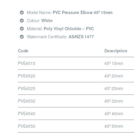
Model Name:
PVC Pressure Elbow 45º 15mm
Colour:
White
Material:
Poly Vinyl Chloride – PVC
Watermark Certificate:
AS/NZS 1477
Code
Description
PVE4515
45º 15mm
PVE4520
45º 20mm
PVE4525
45º 25mm
PVE4532
45º 32mm
PVE4540
45º 40mm
PVE4550
45º 50mm