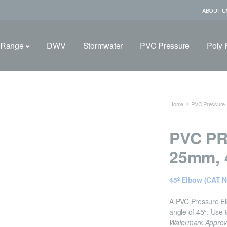
ABOUT U
 Range
DWV
Stormwater
PVC Pressure
Poly F
Home
PVC Pressure F
PVC P
25mm, 
45º Elbow (CAT N
A PVC Pressure Elb
angle of 45°. Use t
Watermark Appro