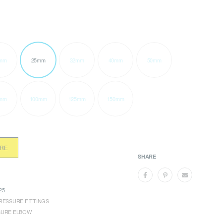
mm
25mm
32mm
40mm
50mm
mm
100mm
125mm
150mm
ORE
SHARE
25
RESSURE FITTINGS
SURE ELBOW