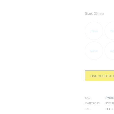
Size
:
25mm
15mm
20
65mm
80
FIND YOUR ST
SKU
PVE45
CATEGORY
PVC P
TAG
PRES