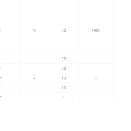
m
10
80
1920
m
-
22
-
m
-
20
-
mm
-
10
-
mm
-
16
-
mm
-
4
-