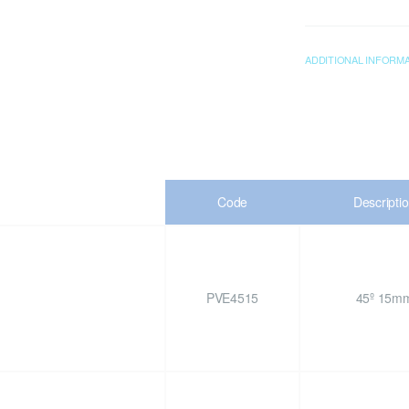
ADDITIONAL INFORM
Code
Descripti
PVE4515
45º 15m