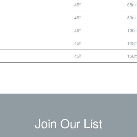
45º
65m
45º
80m
45º
100
45º
125
45º
150
Join Our List