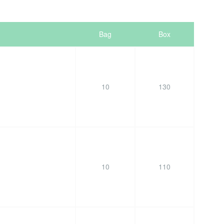
Bag
Box
10
130
10
110